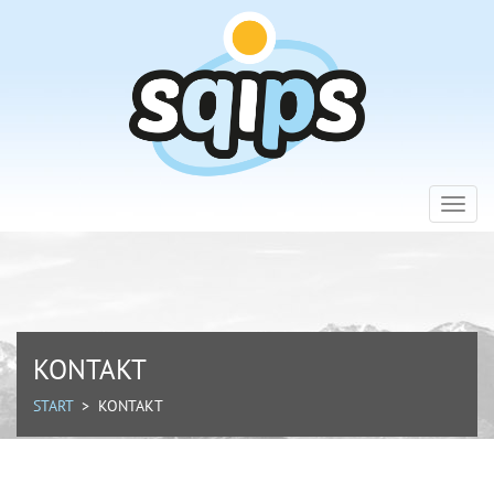
Toggl
navig
KONTAKT
START
> KONTAKT